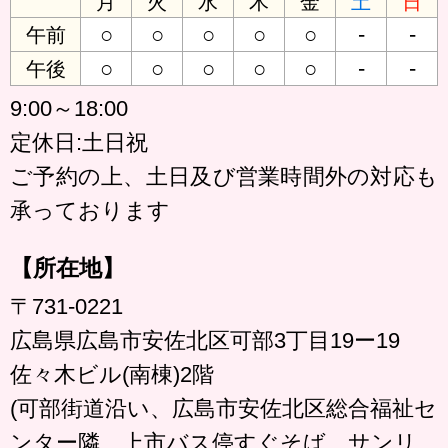
月
火
水
木
金
土
日
○
○
○
○
○
-
-
午前
○
○
○
○
○
-
-
午後
9:00～18:00
定休日:土日祝
ご予約の上、土日及び営業時間外の対応も
承っております
【所在地】
〒731-0221
広島県広島市安佐北区可部3丁目19ー19
佐々木ビル(南棟)2階
(可部街道沿い、広島市安佐北区総合福祉セ
ンター隣、上市バス停すぐそば、サンリ