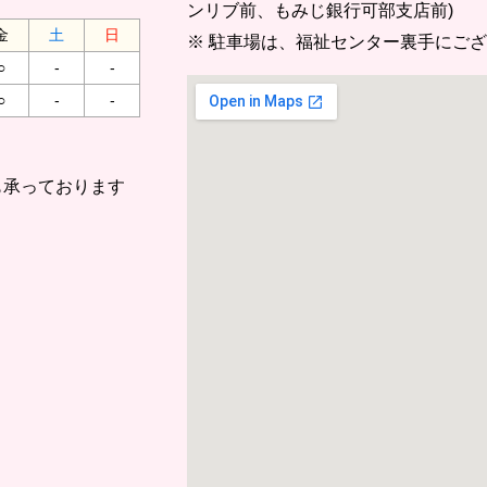
ンリブ前、もみじ銀行可部支店前)
金
土
日
※ 駐車場は、福祉センター裏手にご
○
-
-
○
-
-
も承っております