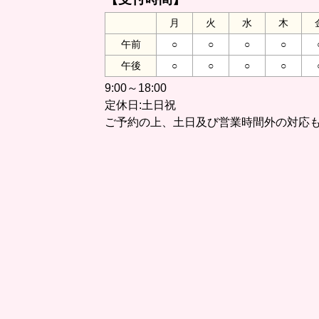
月
火
水
木
午前
○
○
○
○
午後
○
○
○
○
9:00～18:00
定休日:土日祝
ご予約の上、土日及び営業時間外の対応