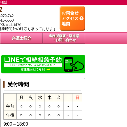
事務所
2
お問合せ
79-742
アクセス
6-6550
地図
 定休日:土日祝
営業時間外の対応も承っております
事務所概要・駐車場
弁護士紹介
・お問い合わせ
受付時間
月
火
水
木
金
土
日
○
○
○
○
○
-
-
午前
○
○
○
○
○
-
-
午後
9:00～18:00