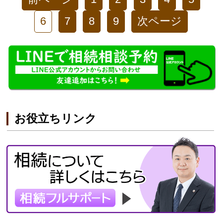
6
7
8
9
次ページ
お役立ちリンク