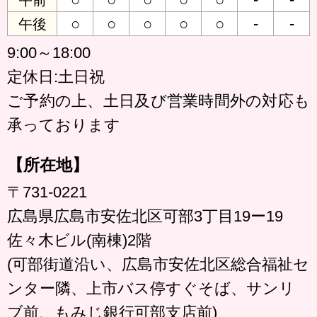
午前
○
○
○
○
○
-
-
午後
9:00～18:00
定休日:土日祝
ご予約の上、土日及び営業時間外の対応も
承っております
【所在地】
〒731-0221
広島県広島市安佐北区可部3丁目19ー19
佐々木ビル(南棟)2階
(可部街道沿い、広島市安佐北区総合福祉セ
ンター隣、上市バス停すぐそば、サンリ
ブ前、もみじ銀行可部支店前)