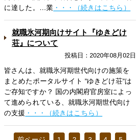
に達した。…業
・・・（続きはこちら）
就職氷河期向けサイト『ゆきどけ
荘』について
投稿日：2020年08月02日
皆さんは、就職氷河期世代向けの施策を
まとめたポータルサイト ”ゆきどけ荘”は
ご存知ですか？ 国の内閣府官房室によっ
て進められている、就職氷河期世代向け
の支援
・・・（続きはこちら）
前ページ
1
2
3
4
5